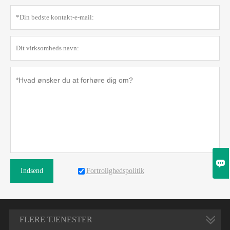

Fortrolighedspolitik
Indsend
FLERE TJENESTER