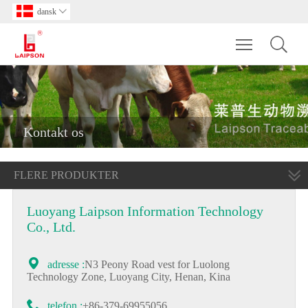
dansk

Toggle main m
Kontakt os
FLERE PRODUKTER
Luoyang Laipson Information Technology
Co., Ltd.

adresse :
N3 Peony Road vest for Luolong
Technology Zone, Luoyang City, Henan, Kina

telefon :
+86-379-69955056