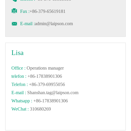

Fax :
+86-379-65619181

E-mail :
admin@laipson.com
Lisa
Office :
Operations manager
telefon :
+86-17838901306
Telefon :
+86-379-69955056
E-mail :
Shanshan.tag@laipson.com
Whatsapp :
+86-17838901306
WeChat :
310680269