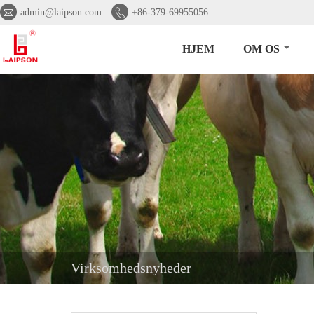


admin@laipson.com
+86-379-69955056
HJEM
OM OS
Virksomhedsnyheder