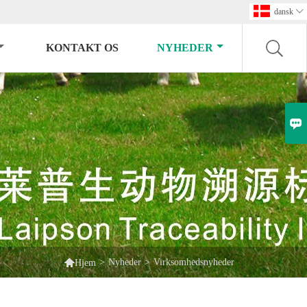
dansk

KONTAKT OS
NYHEDER


>
Nyheder
>
Virksomhedsnyheder
Hjem