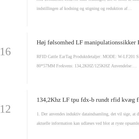
indstillingen af ​​kodning og stigning og reduktion af
inspektionspunkter er også enkel og praktisk. Bevarer fleks
gennem barske vejrforhold
-16
RFID Cattle EarTag Produktdetaljer: MODE: W-LF201 St
80*57MM Frekvens: 134,2KHZ/125KHZ Anvendelse:
Kvæg/ko/hest/andre øremærker Farve: Blå/Gul/orange/rø
Certifikater: ISO9001:2021, ISO14001, SGS Arbejdstemp
-40°C~65°C Pakke: 100 stk/pose, 2000 stk/karton
-12
1. Der anvendes induktiv dataindsamling, det vil sige, at 
aktuelle information kan udlæses ved blot at ryste opsaml
øremærket ved inspektionsstedet. Betjeningen er enkel o