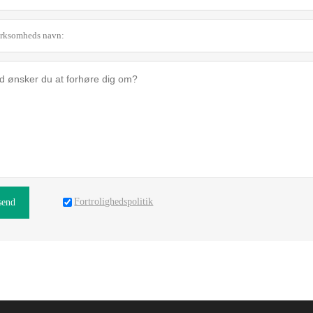
Fortrolighedspolitik
send