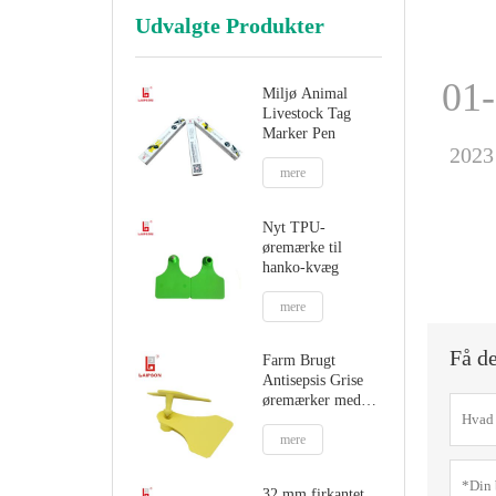
Udvalgte Produkter
01
Miljø Animal
Livestock Tag
Marker Pen
2023
mere
Nyt TPU-
øremærke til
hanko-kvæg
mere
Få de
Farm Brugt
Antisepsis Grise
øremærker med
plastik spids
mere
32 mm firkantet