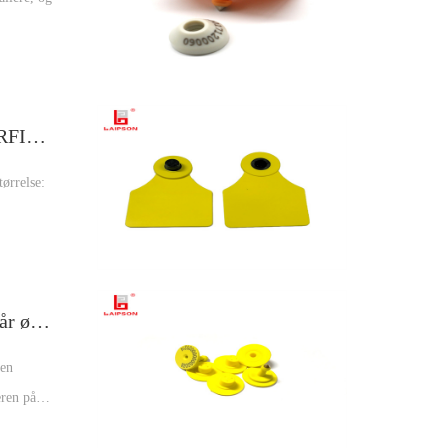
ibiliteten
Høj følsomhed LF manipulationssikker RFID to stykker kvæg ko øremærke til sporing
ørrelse:
d
eratur:
134,2Khz LF tpu fdx-b rundt rfid kvæg får øremærke til sporing af husdyrbrug
den
eren på
g bekvem.