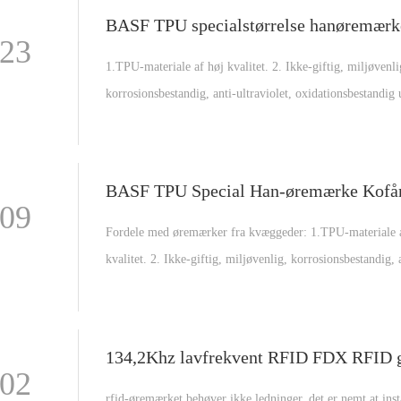
-23
1.TPU-materiale af høj kvalitet. 2. Ikke-giftig, miljøvenli
korrosionsbestandig, anti-ultraviolet, oxidationsbestandig
nogen speciel lugt. 3. Dobbelt øremærke for nem påføring
4.Fleksibel og holdbar. 5.Svært at falde af. 6. Forskellige 
valg.
-09
Fordele med øremærker fra kvæggeder: 1.TPU-materiale 
kvalitet. 2. Ikke-giftig, miljøvenlig, korrosionsbestandig, 
ultraviolet, oxidationsbestandig uden ejendommelig lugt. 
øremærke for nem påføring. 4.Fleksibel og holdbar. 5.Sv
falde af. 6. Forskellige farver til valg. 7.Streng kvalitetsk
8.Laserudskrivning tilgængelig.
-02
rfid-øremærket behøver ikke ledninger, det er nemt at inst