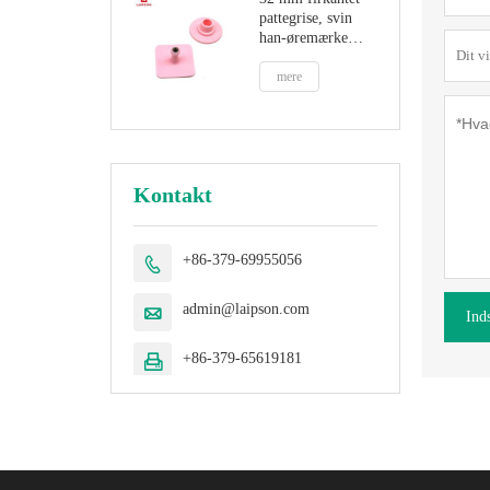
pattegrise, svin
han-øremærke
med metalspids
mere
Kontakt
+86-379-69955056

admin@laipson.com

Ind
+86-379-65619181
