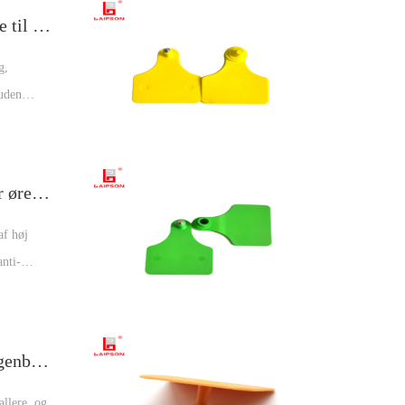
BASF TPU specialstørrelse hanøremærke til kvægko fåregård
g,
 uden
.
farver til
BASF TPU Special Han-øremærke Kofår øremærke til husdyr
af høj
anti-
3. Dobbelt
ært at
ontrol.
134,2Khz lavfrekvent RFID FDX RFID genbrug dyreøremærke
allere, og