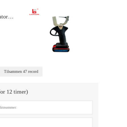
t
ktion af
Elektriske enkeltdyrs øremærker Applikatorer Tænger til kvægfåregård
t. 3. Tag
n, og tænd
, træk på
Tilsammen 47 record
 Normal
for 12 timer)