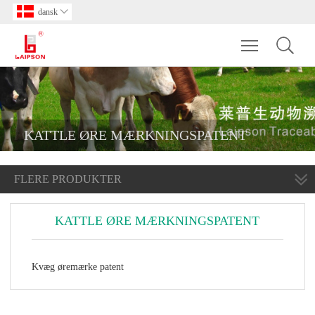
dansk

Toggle main m
KATTLE ØRE MÆRKNINGSPATENT
FLERE PRODUKTER
KATTLE ØRE MÆRKNINGSPATENT
Kvæg øremærke patent